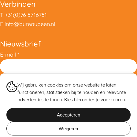
Verbinden
T
+31(0)76 5716751
E
info@bureaupeen.nl
Nieuwsbrief
E-mail
*
Wij gebruiken cookies om onze website te laten
functioneren, statistieken bij te houden en relevante
advertenties te tonen. Kies hieronder je voorkeuren.
Accepteren
© 2025 Bureau PEEN! | evenementen die bijblijven |
Leveringsvoorwaarden
|
Weigeren
Privacyverklaring
|
Cookieverklaring